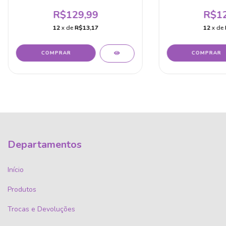
R$129,99
R$12
12
x de
R$13,17
12
x de
COMPRAR
COMPRAR
Departamentos
Início
Produtos
Trocas e Devoluções