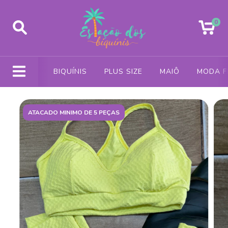
0
BIQUÍNIS
PLUS SIZE
MAIÔ
MODA F
ATACADO MINIMO DE 5 PEÇAS