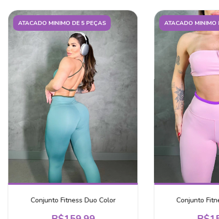
ATACADO MINIMO DE 5 PEÇAS
ATACADO MINIMO 
Conjunto Fitness Duo Color
Conjunto Fitn
R$159,99
R$15