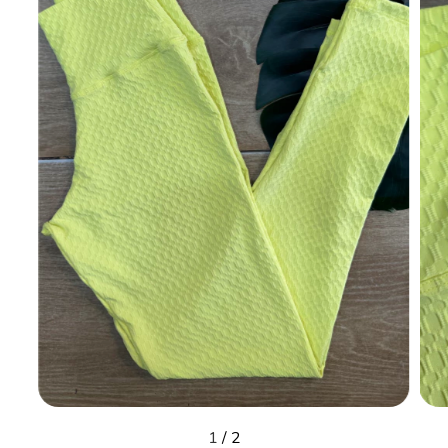
1
/
2